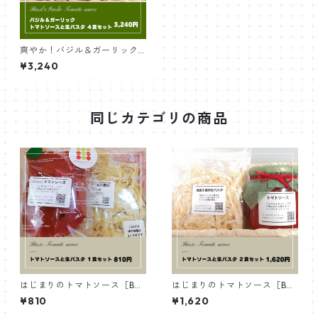
爽やか！バジル＆ガーリック
トマトソースと生パスタ｜４
¥3,240
食セット
同じカテゴリの商品
はじまりのトマトソース［Bas
はじまりのトマトソース［Bas
ic］トマトソースと生パスタ｜
ic］トマトソースと生パスタ｜
¥810
¥1,620
１食セット
２食セット