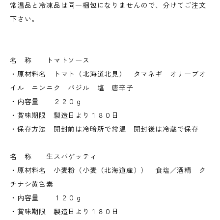
常温品と冷凍品は同一梱包になりませんので、分けてご注文
下さい。
名 称 トマトソース
・原材料名 トマト（北海道北見） タマネギ オリーブオ
イル ニンニク バジル 塩 唐辛子
・内容量 ２２０ｇ
・賞味期限 製造日より１８０日
・保存方法 開封前は冷暗所で常温 開封後は冷蔵で保存
名 称 生スパゲッティ
・原材料名 小麦粉（小麦（北海道産）） 食塩／酒精 ク
チナシ黄色素
・内容量 １２０ｇ
・賞味期限 製造日より１８０日