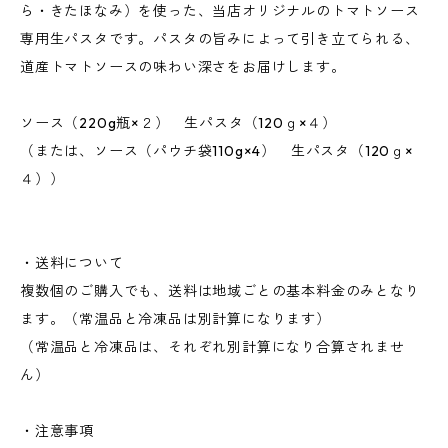
ら・きたほなみ）を使った、当店オリジナルのトマトソース
専用生パスタです。パスタの旨みによって引き立てられる、
道産トマトソースの味わい深さをお届けします。
ソース（220g瓶×２） 生パスタ（120ｇ×４）
（または、ソース（パウチ袋110g×4） 生パスタ（120ｇ×
４））
・送料について
複数個のご購入でも、送料は地域ごとの基本料金のみとなり
ます。（常温品と冷凍品は別計算になります）
（常温品と冷凍品は、それぞれ別計算になり合算されませ
ん）
・注意事項