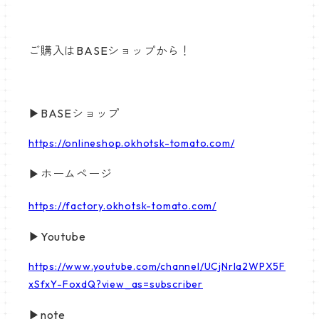
ご購入はBASEショップから！
▶BASEショップ
https://onlineshop.okhotsk-tomato.com/
▶ホームページ
https://factory.okhotsk-tomato.com/
▶Youtube
https://www.youtube.com/channel/UCjNrla2WPX5F
xSfxY-FoxdQ?view_as=subscriber
▶note